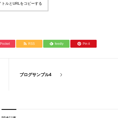
イトルとURLをコピーする
Pocket
RSS
feedly
Pin it
ブログサンプル4