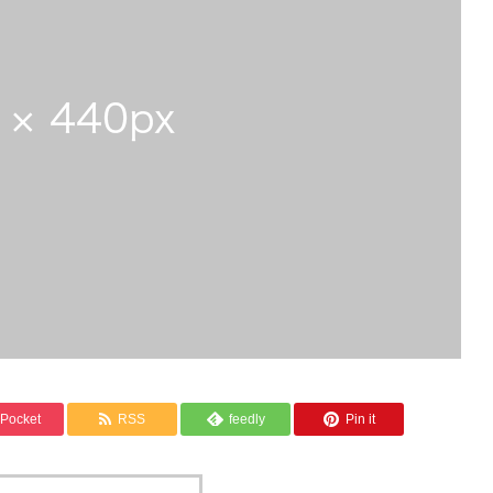
Pocket
RSS
feedly
Pin it